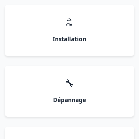
🚿
Installation
🔧
Dépannage