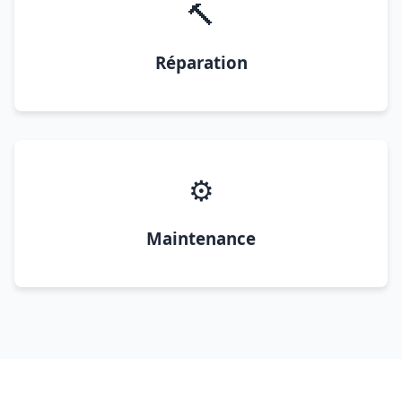
🔨
Réparation
⚙️
Maintenance