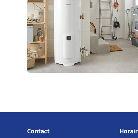
Contact
Horair