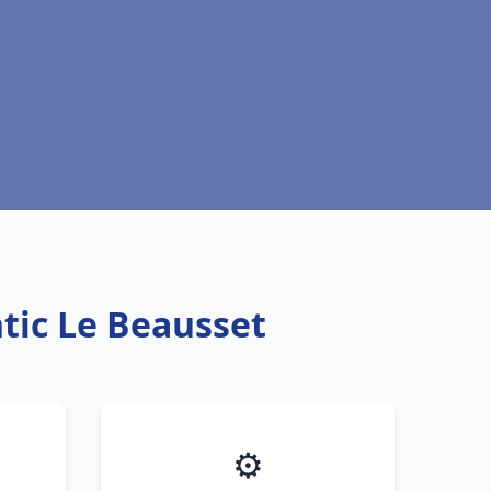
tic Le Beausset
⚙️