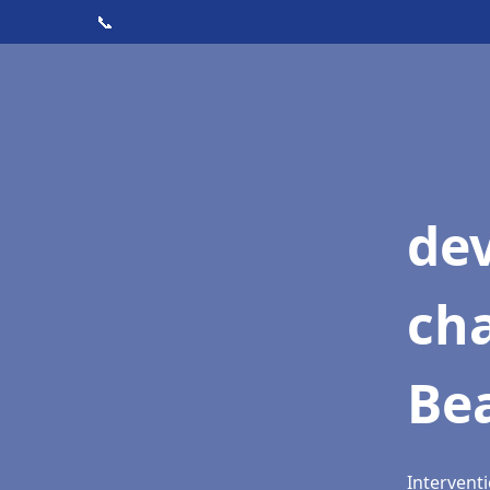
📞
de
cha
Be
Interventi