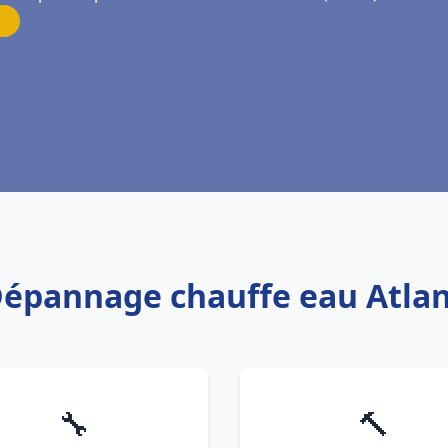
 Dépannage chauffe eau Atlan
🔧
🔨