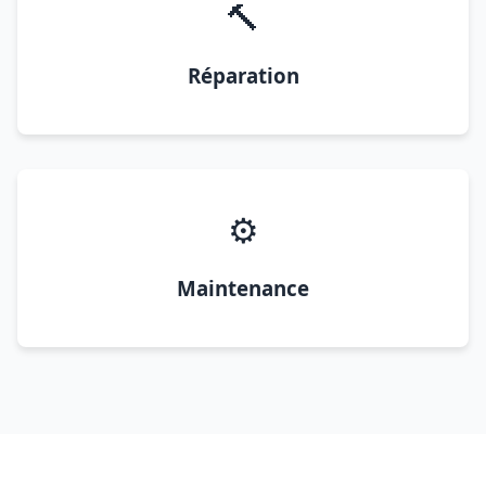
🔨
Réparation
⚙️
Maintenance