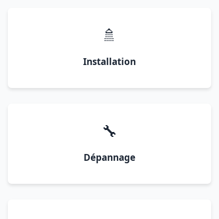
🚿
Installation
🔧
Dépannage