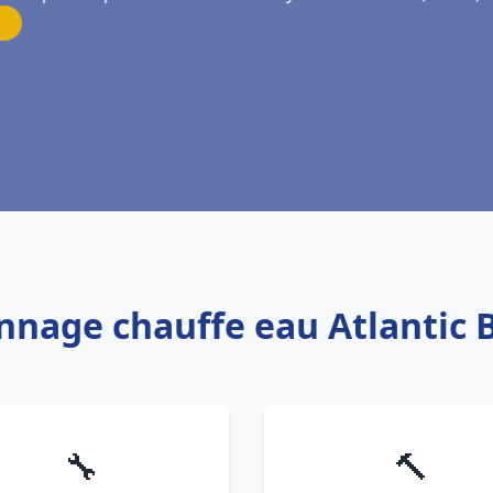
nnage chauffe eau Atlantic B
🔧
🔨