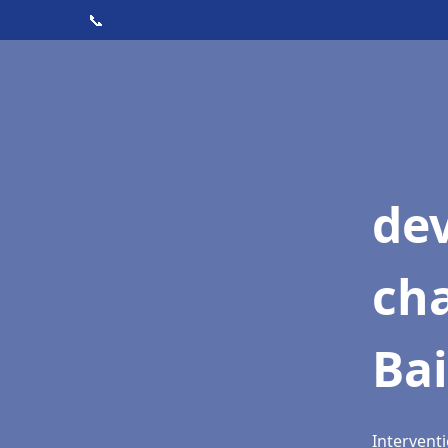
📞
de
cha
Bai
Interventi