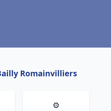
ailly Romainvilliers
⚙️