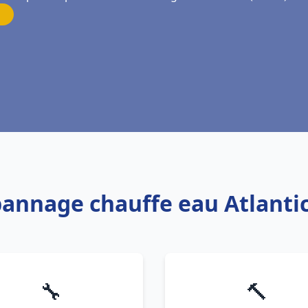
pannage chauffe eau Atlanti
🔧
🔨