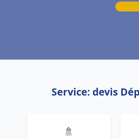
Service: devis Dé
🚿