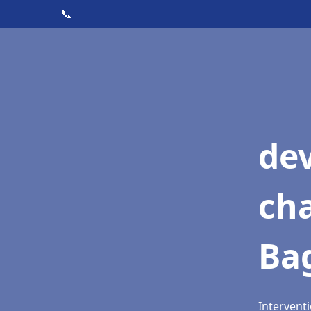
📞
de
cha
Bag
Interventi