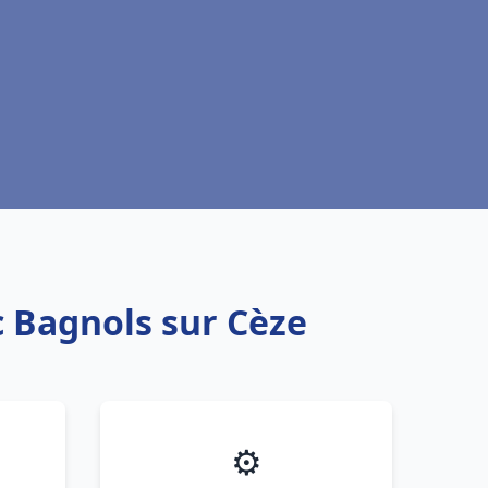
c Bagnols sur Cèze
⚙️