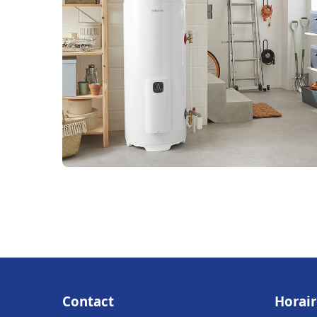
Contact
Horair