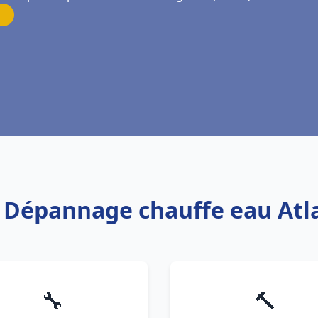
s Dépannage chauffe eau At
🔧
🔨