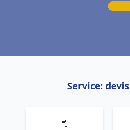
Service: devi
🚿