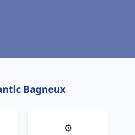
lantic Bagneux
⚙️