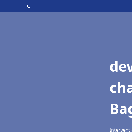
📞
de
cha
Ba
Intervent