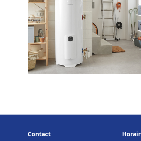
Contact
Horair