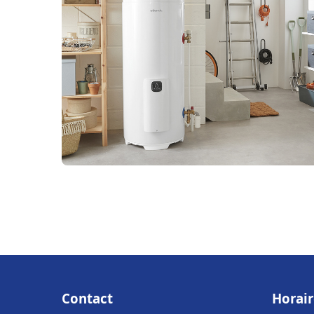
Contact
Horair