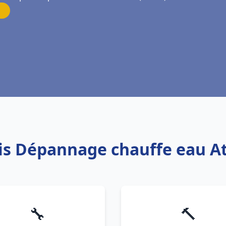
vis Dépannage chauffe eau At
🔧
🔨