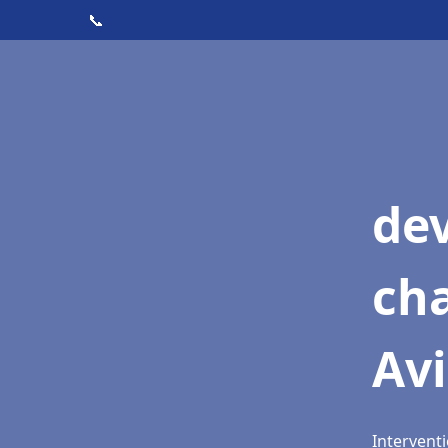
📞
de
cha
Av
Interventi