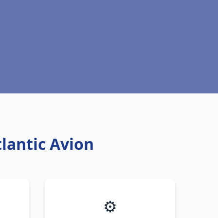
lantic Avion
⚙️