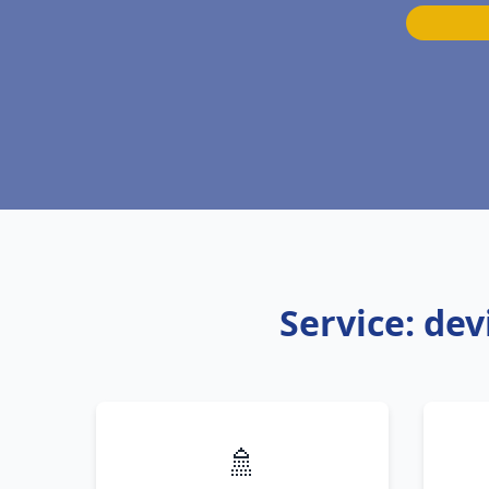
Service: de
🚿