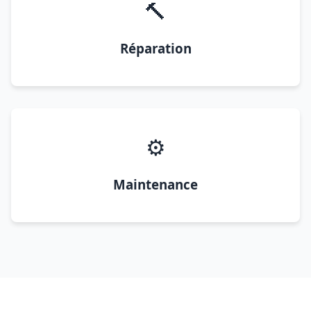
🔨
Réparation
⚙️
Maintenance