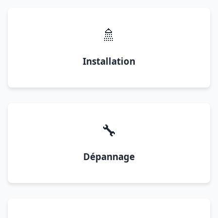
🚿
Installation
🔧
Dépannage