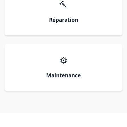
🔨
Réparation
⚙️
Maintenance