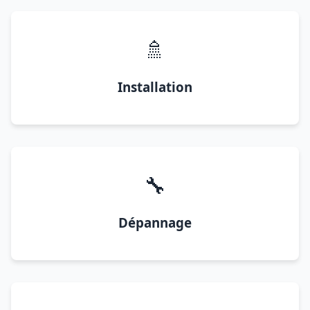
🚿
Installation
🔧
Dépannage