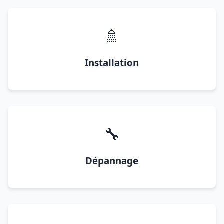
🚿
Installation
🔧
Dépannage