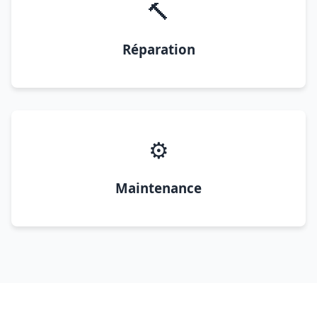
🔨
Réparation
⚙️
Maintenance