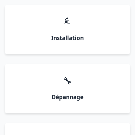
🚿
Installation
🔧
Dépannage