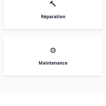
🔨
Réparation
⚙️
Maintenance