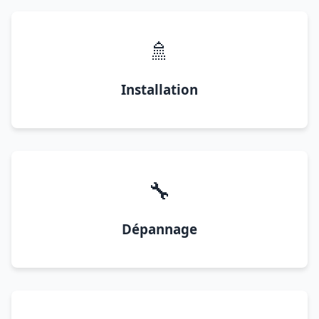
🚿
Installation
🔧
Dépannage