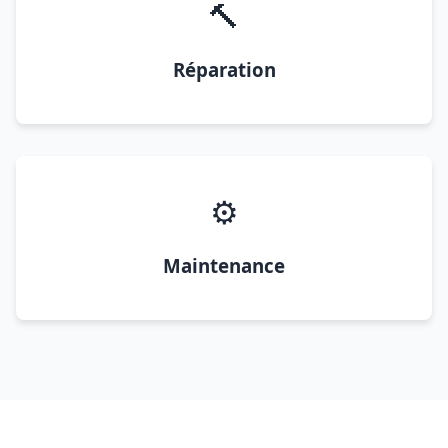
🔨
Réparation
⚙️
Maintenance