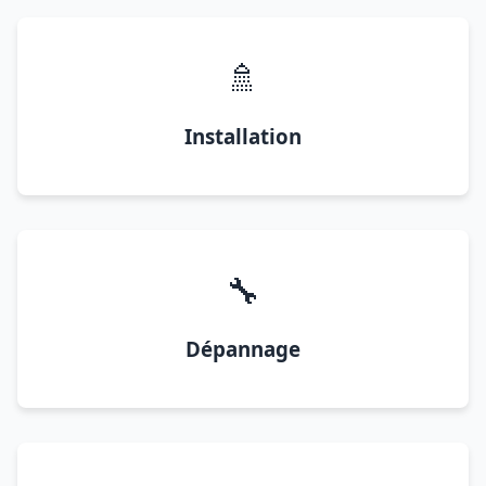
🚿
Installation
🔧
Dépannage