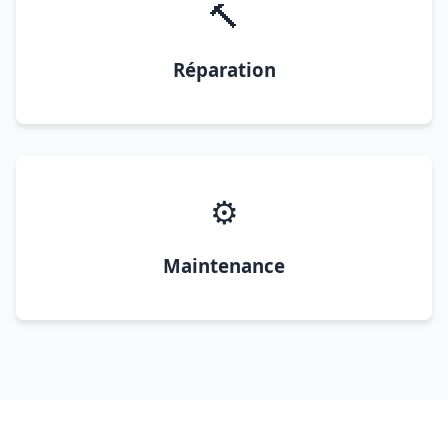
🔨
Réparation
⚙️
Maintenance