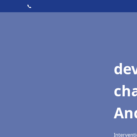
📞
de
cha
And
Interventi