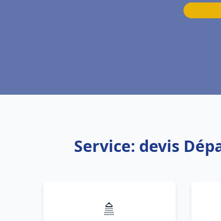
Service: devis Dép
🚿