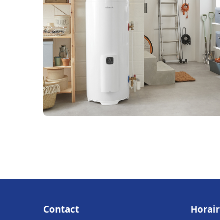
Contact
Horair