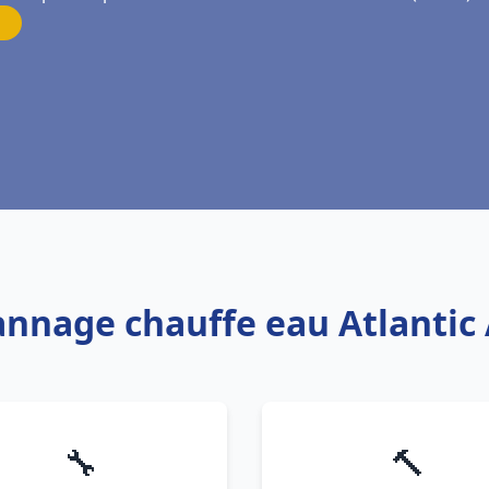
annage chauffe eau Atlantic
🔧
🔨