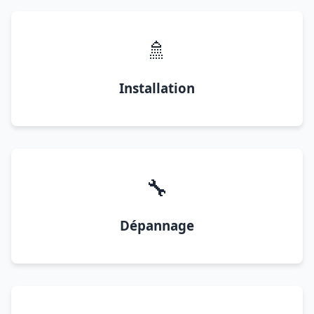
🚿
Installation
🔧
Dépannage