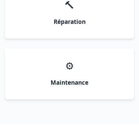
🔨
Réparation
⚙️
Maintenance