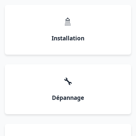
🚿
Installation
🔧
Dépannage