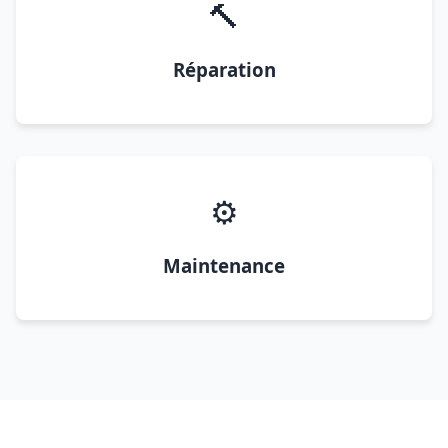
🔨
Réparation
⚙️
Maintenance