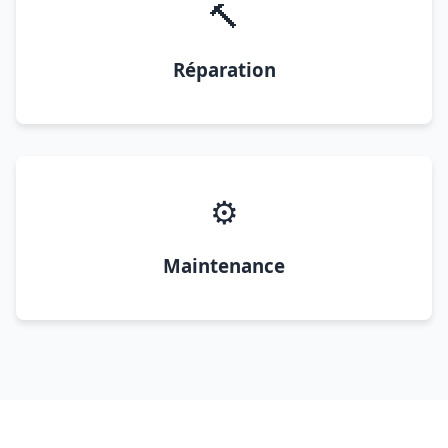
🔨
Réparation
⚙️
Maintenance