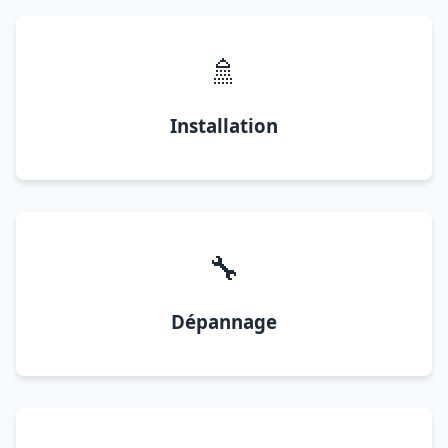
🚿
Installation
🔧
Dépannage