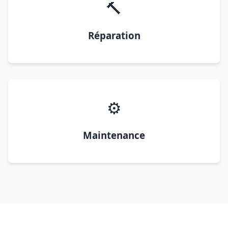
🔨
Réparation
⚙️
Maintenance