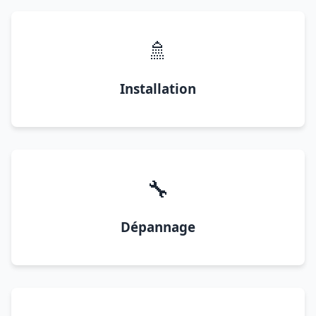
🚿
Installation
🔧
Dépannage