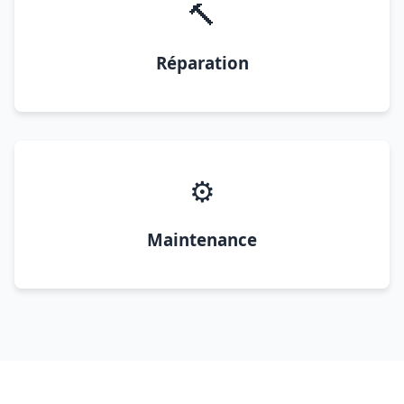
🔨
Réparation
⚙️
Maintenance