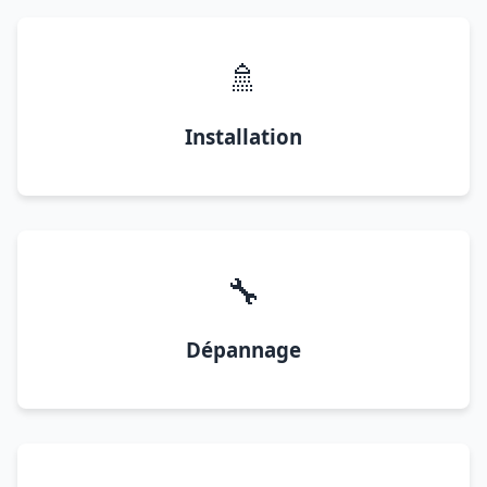
🚿
Installation
🔧
Dépannage