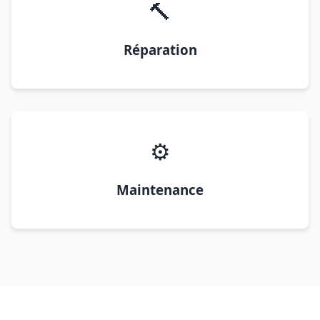
🔨
Réparation
⚙️
Maintenance