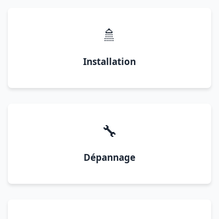
🚿
Installation
🔧
Dépannage