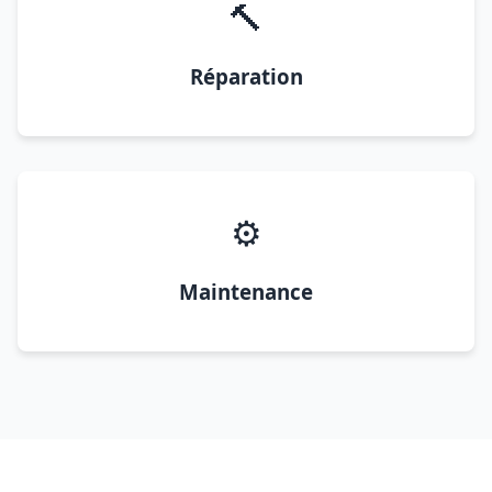
🔨
Réparation
⚙️
Maintenance