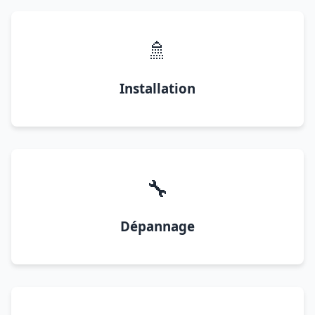
🚿
Installation
🔧
Dépannage