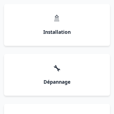
🚿
Installation
🔧
Dépannage