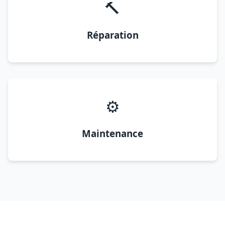
🔨
Réparation
⚙️
Maintenance