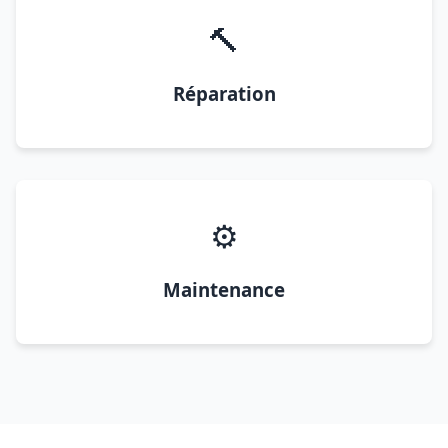
🔨
Réparation
⚙️
Maintenance