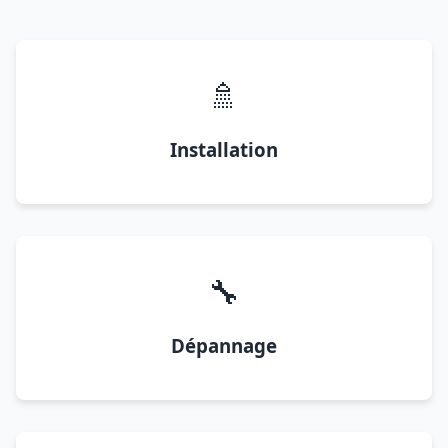
🚿
Installation
🔧
Dépannage