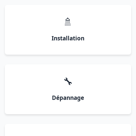
🚿
Installation
🔧
Dépannage