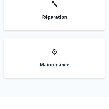
🔨
Réparation
⚙️
Maintenance