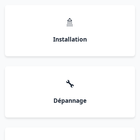
🚿
Installation
🔧
Dépannage