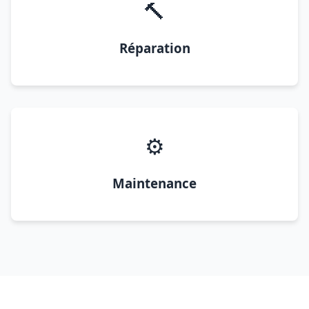
🔨
Réparation
⚙️
Maintenance