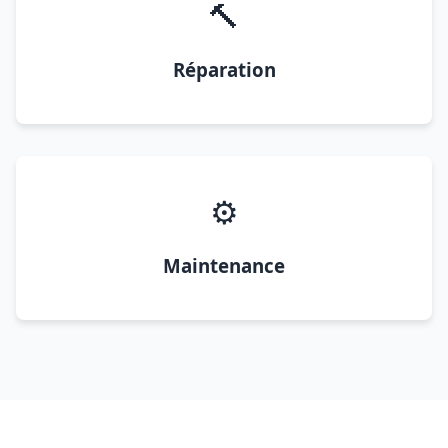
🔨
Réparation
⚙️
Maintenance