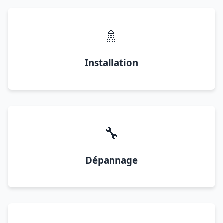
🚿
Installation
🔧
Dépannage