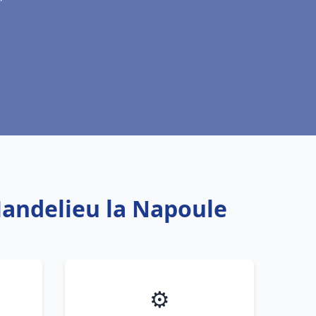
Mandelieu la Napoule
⚙️