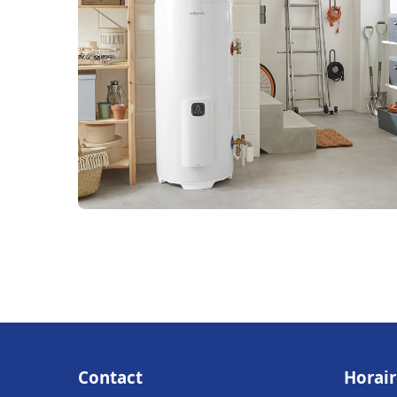
Contact
Horair