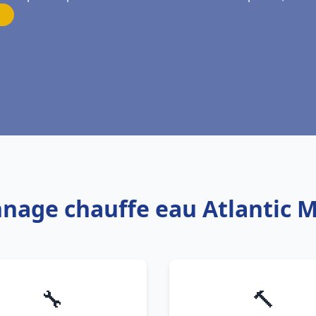
nnage chauffe eau Atlantic 
🔧
🔨