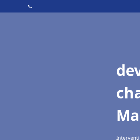
📞
de
cha
Ma
Intervent