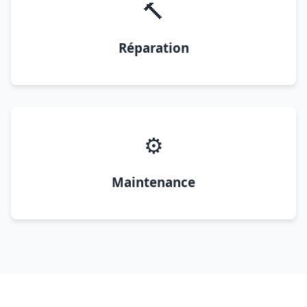
🔨
Réparation
⚙️
Maintenance