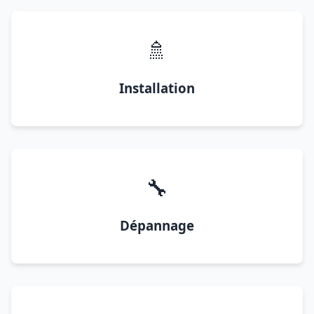
🚿
Installation
🔧
Dépannage