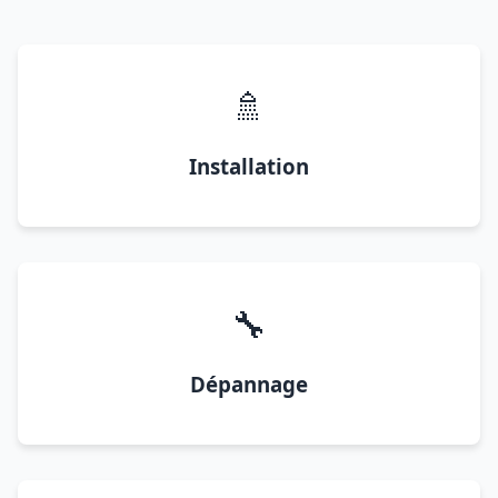
🚿
Installation
🔧
Dépannage