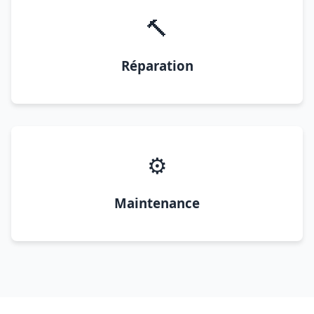
🔨
Réparation
⚙️
Maintenance