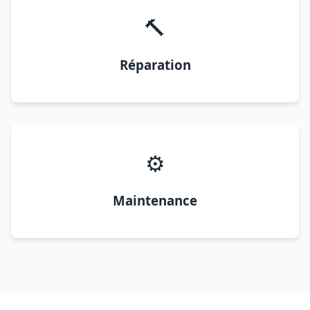
🔨
Réparation
⚙️
Maintenance