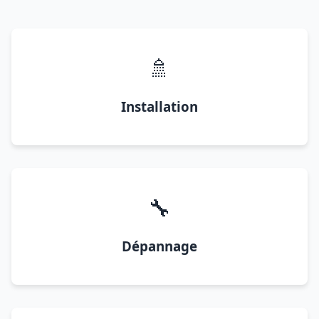
🚿
Installation
🔧
Dépannage