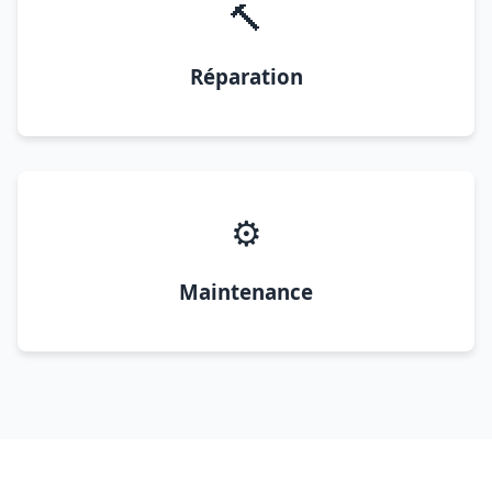
🔨
Réparation
⚙️
Maintenance