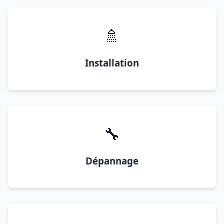
🚿
Installation
🔧
Dépannage