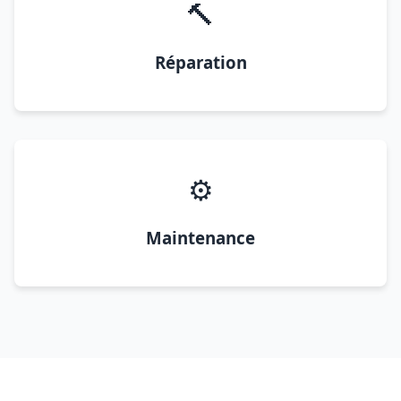
🔨
Réparation
⚙️
Maintenance