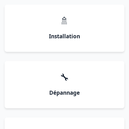
🚿
Installation
🔧
Dépannage